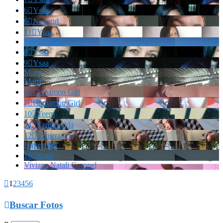
6

Ysaa
6

Newgirl
11

Ysaa
Marianella!!!
8

Ysaa
9

Ysaa
Marrr
Marrr
6

Cinnamon Girl
7

Cinnamon Girl
10

Yeem
14

Ezmeraalda
12

Ezmeraalda
Davegrhol
10

Kuro
Viviana Natali Coronel

1
2
3
4
5
6

Buscar Fotos