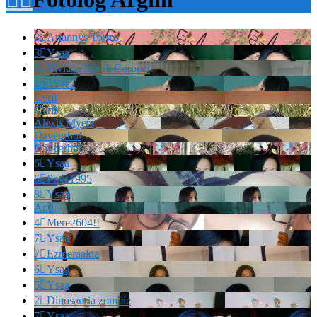
3

Ariannys Torres
3

Ysaa
2

Viviana Natali Coronel
14

Ysaa
Cvril
Cvril
Alexis Myers
Davegrhol
Davegrhol
6

Ysaa
6

Povc1995
8

Ysaa
And
4

Mere2604!!
7

Ysaa
7

Ezmeraalda
6

Ysaa
5

Ysaa
2

Dinosauria zombie
7

Ysaa