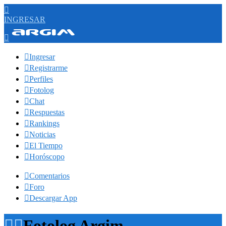

INGRESAR


Ingresar

Registrarme

Perfiles

Fotolog

Chat

Respuestas

Rankings

Noticias

El Tiempo

Horóscopo

Comentarios

Foro

Descargar App


Fotolog Argim