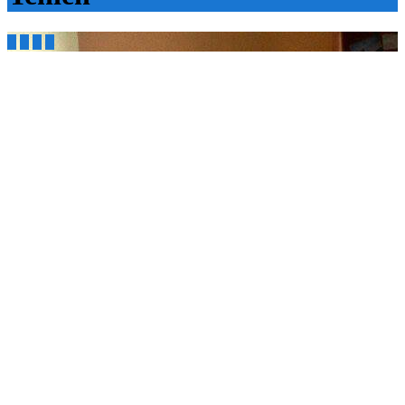



