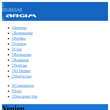

INGRESAR


Ingresar

Registrarme

Perfiles

Fotolog

Chat

Respuestas

Rankings

Noticias

El Tiempo

Horóscopo

Comentarios

Foro

Descargar App
Yenien