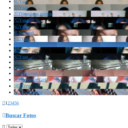
6

Ysaa
5

Ysaa
2

Dinosauria zombie
7

Ysaa
6

Ysaa
6

Newgirl
12

Ysaa
Marianella!!!
8

Ysaa
9

Ysaa
Marrr
Marrr
6

Cinnamon Girl
7

Cinnamon Girl
10

Yeem
14

Ezmeraalda

1
2
3
4
5
6

Buscar Fotos
