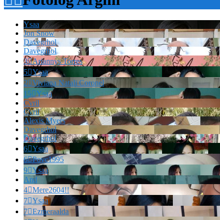
Ysaa
Jon Snow
Davegrhol
Davegrhol
3

Ariannys Torres
5

Ysaa
2

Viviana Natali Coronel
15

Ysaa
Cvril
Cvril
Alexis Myers
Davegrhol
Davegrhol
6

Ysaa
6

Povc1995
9

Ysaa
And
4

Mere2604!!
7

Ysaa
7

Ezmeraalda