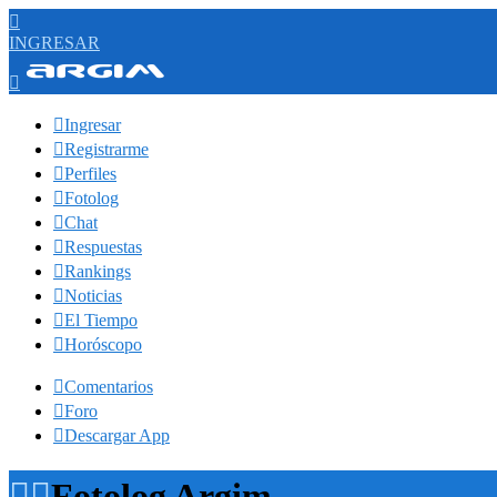

INGRESAR


Ingresar

Registrarme

Perfiles

Fotolog

Chat

Respuestas

Rankings

Noticias

El Tiempo

Horóscopo

Comentarios

Foro

Descargar App


Fotolog Argim