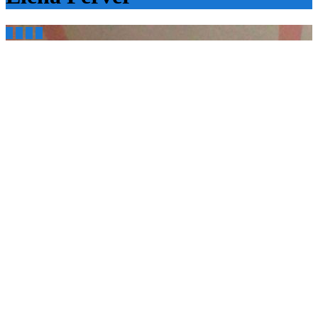



