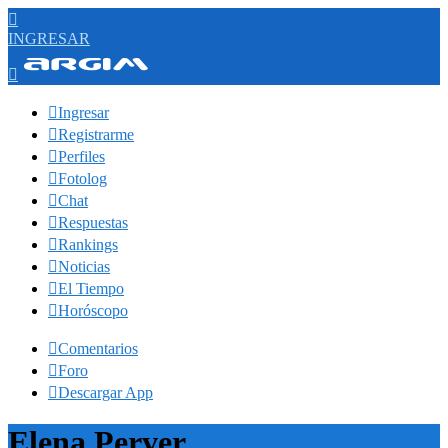

INGRESAR


Ingresar

Registrarme

Perfiles

Fotolog

Chat

Respuestas

Rankings

Noticias

El Tiempo

Horóscopo

Comentarios

Foro

Descargar App
Elena Perver