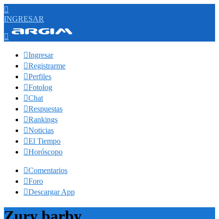

INGRESAR


Ingresar

Registrarme

Perfiles

Fotolog

Chat

Respuestas

Rankings

Noticias

El Tiempo

Horóscopo

Comentarios

Foro

Descargar App
Zury barby