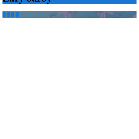



