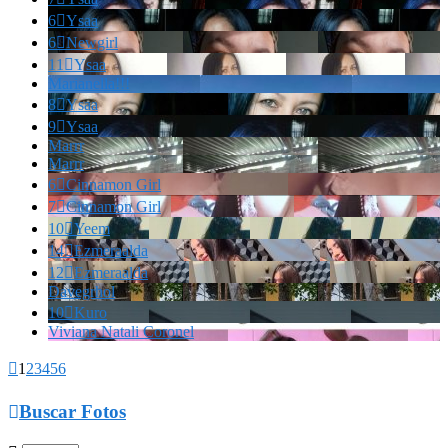
6

Ysaa
6

Newgirl
11

Ysaa
Marianella!!!
8

Ysaa
9

Ysaa
Marrr
Marrr
6

Cinnamon Girl
7

Cinnamon Girl
10

Yeem
14

Ezmeraalda
12

Ezmeraalda
Davegrhol
10

Kuro
Viviana Natali Coronel

1
2
3
4
5
6

Buscar Fotos