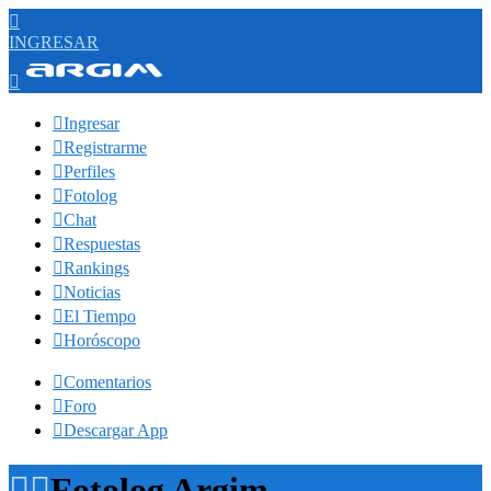

INGRESAR


Ingresar

Registrarme

Perfiles

Fotolog

Chat

Respuestas

Rankings

Noticias

El Tiempo

Horóscopo

Comentarios

Foro

Descargar App


Fotolog Argim