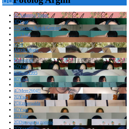
3

Ariannys Torres
3

Ysaa
2

Viviana Natali Coronel
14

Ysaa
Cvril
Cvril
Alexis Myers
Davegrhol
Davegrhol
6

Ysaa
6

Povc1995
8

Ysaa
And
4

Mere2604!!
7

Ysaa
7

Ezmeraalda
6

Ysaa
5

Ysaa
2

Dinosauria zombie
7

Ysaa