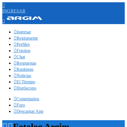

INGRESAR


Ingresar

Registrarme

Perfiles

Fotolog

Chat

Respuestas

Rankings

Noticias

El Tiempo

Horóscopo

Comentarios

Foro

Descargar App


Fotolog Argim