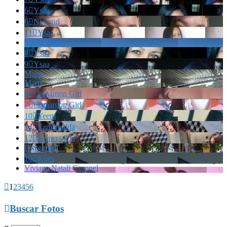
6

Ysaa
6

Newgirl
11

Ysaa
Marianella!!!
8

Ysaa
9

Ysaa
Marrr
Marrr
6

Cinnamon Girl
7

Cinnamon Girl
10

Yeem
14

Ezmeraalda
12

Ezmeraalda
Davegrhol
10

Kuro
Viviana Natali Coronel

1
2
3
4
5
6

Buscar Fotos