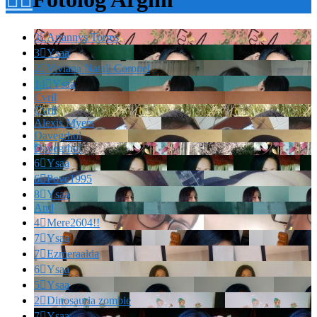
3

Ariannys Torres
3

Ysaa
2

Viviana Natali Coronel
14

Ysaa
Cvril
Cvril
Alexis Myers
Davegrhol
Davegrhol
6

Ysaa
6

Povc1995
8

Ysaa
And
4

Mere2604!!
7

Ysaa
7

Ezmeraalda
6

Ysaa
5

Ysaa
2

Dinosauria zombie
7

Ysaa