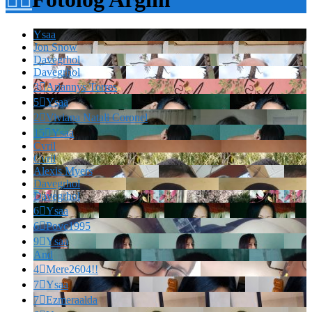
Ysaa
Jon Snow
Davegrhol
Davegrhol
3

Ariannys Torres
5

Ysaa
2

Viviana Natali Coronel
15

Ysaa
Cvril
Cvril
Alexis Myers
Davegrhol
Davegrhol
6

Ysaa
6

Povc1995
9

Ysaa
And
4

Mere2604!!
7

Ysaa
7

Ezmeraalda