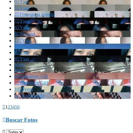
6

Ysaa
5

Ysaa
2

Dinosauria zombie
7

Ysaa
6

Ysaa
6

Newgirl
12

Ysaa
Marianella!!!
8

Ysaa
9

Ysaa
Marrr
Marrr
6

Cinnamon Girl
7

Cinnamon Girl
10

Yeem
14

Ezmeraalda

1
2
3
4
5
6

Buscar Fotos
