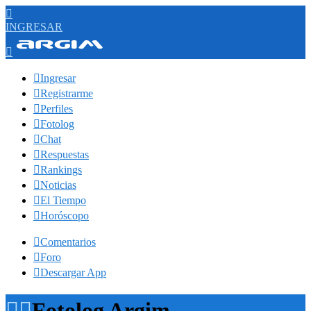

INGRESAR


Ingresar

Registrarme

Perfiles

Fotolog

Chat

Respuestas

Rankings

Noticias

El Tiempo

Horóscopo

Comentarios

Foro

Descargar App


Fotolog Argim