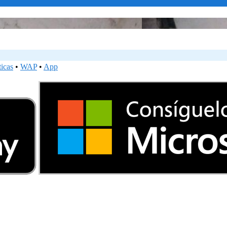
ticas
•
WAP
•
App