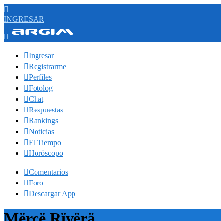

INGRESAR


Ingresar

Registrarme

Perfiles

Fotolog

Chat

Respuestas

Rankings

Noticias

El Tiempo

Horóscopo

Comentarios

Foro

Descargar App
Mërcë Rïvërä