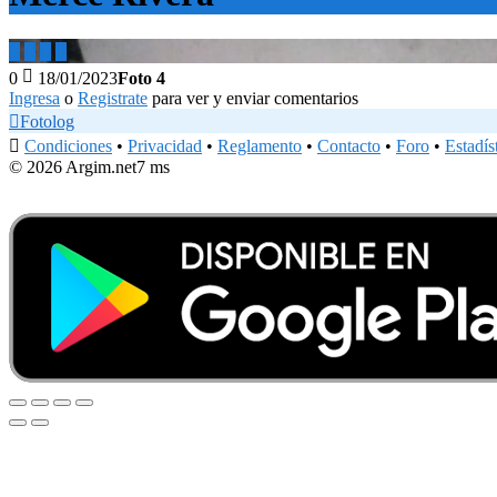





0
18/01/2023
Foto 4
Ingresa
o
Registrate
para ver y enviar comentarios

Fotolog

Condiciones
•
Privacidad
•
Reglamento
•
Contacto
•
Foro
•
Estadís
© 2026 Argim.net
7 ms