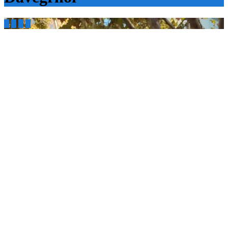



