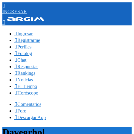

INGRESAR


Ingresar

Registrarme

Perfiles

Fotolog

Chat

Respuestas

Rankings

Noticias

El Tiempo

Horóscopo

Comentarios

Foro

Descargar App
Davegrhol