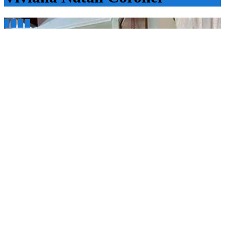



