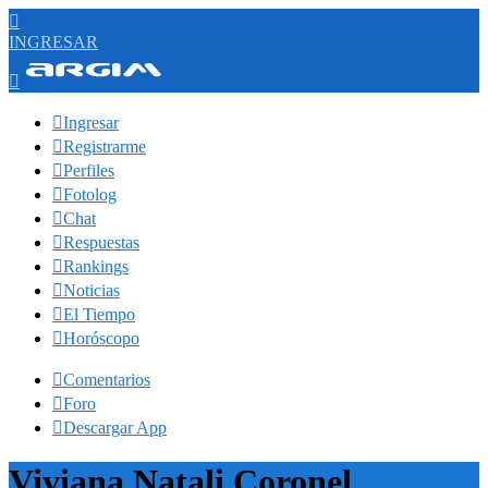

INGRESAR


Ingresar

Registrarme

Perfiles

Fotolog

Chat

Respuestas

Rankings

Noticias

El Tiempo

Horóscopo

Comentarios

Foro

Descargar App
Viviana Natali Coronel