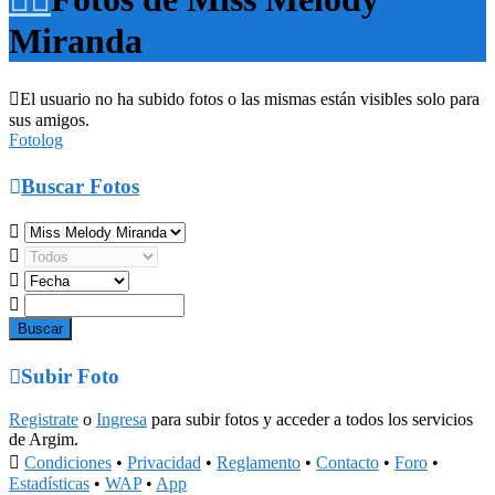
Miranda

El usuario no ha subido fotos o las mismas están visibles solo para
sus amigos.
Fotolog

Buscar Fotos





Subir Foto
Registrate
o
Ingresa
para subir fotos y acceder a todos los servicios
de Argim.

Condiciones
•
Privacidad
•
Reglamento
•
Contacto
•
Foro
•
Estadísticas
•
WAP
•
App