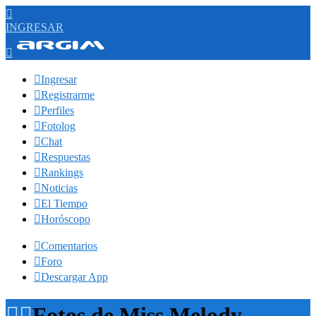

INGRESAR


Ingresar

Registrarme

Perfiles

Fotolog

Chat

Respuestas

Rankings

Noticias

El Tiempo

Horóscopo

Comentarios

Foro

Descargar App


Fotos de Miss Melody