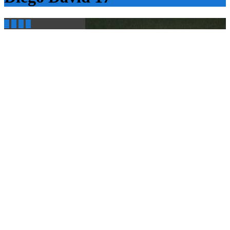



