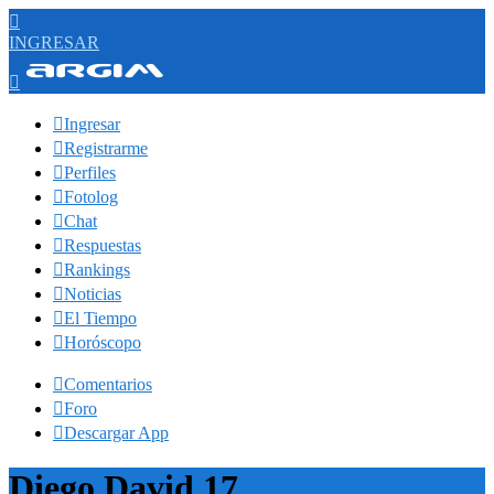

INGRESAR


Ingresar

Registrarme

Perfiles

Fotolog

Chat

Respuestas

Rankings

Noticias

El Tiempo

Horóscopo

Comentarios

Foro

Descargar App
Diego David 17