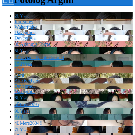
2

Ysaa
Jon Snow
Walterfthhy
Davegrhol
Davegrhol
3

Ariannys Torres
5

Ysaa
2

Viviana Natali Coronel
15

Ysaa
Cvril
Cvril
Alexis Myers
Davegrhol
Davegrhol
6

Ysaa
6

Povc1995
9

Ysaa
And
4

Mere2604!!
7

Ysaa