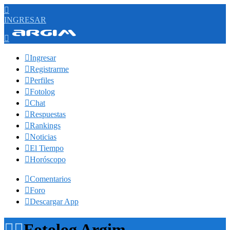

INGRESAR


Ingresar

Registrarme

Perfiles

Fotolog

Chat

Respuestas

Rankings

Noticias

El Tiempo

Horóscopo

Comentarios

Foro

Descargar App


Fotolog Argim