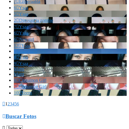
7

Ezmeraalda
6

Ysaa
5

Ysaa
2

Dinosauria zombie
7

Ysaa
6

Ysaa
6

Newgirl
12

Ysaa
Marianella!!!
8

Ysaa
9

Ysaa
Marrr
Marrr
6

Cinnamon Girl
7

Cinnamon Girl
10

Yeem

1
2
3
4
5
6

Buscar Fotos
