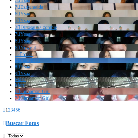
7

Ysaa
7

Ezmeraalda
6

Ysaa
5

Ysaa
2

Dinosauria zombie
7

Ysaa
6

Ysaa
6

Newgirl
12

Ysaa
Marianella!!!
8

Ysaa
9

Ysaa
Marrr
Marrr
6

Cinnamon Girl
7

Cinnamon Girl

1
2
3
4
5
6

Buscar Fotos
