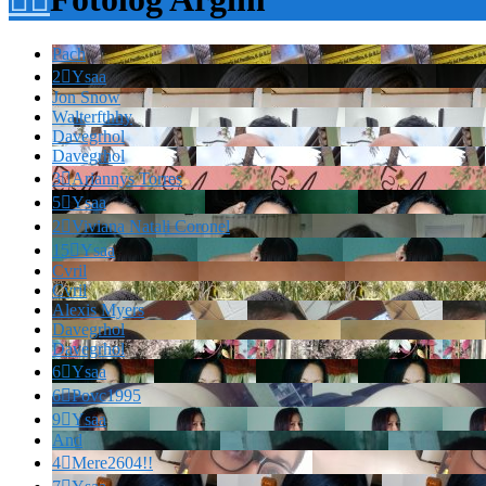
Pach
2

Ysaa
Jon Snow
Walterfthhy
Davegrhol
Davegrhol
3

Ariannys Torres
5

Ysaa
2

Viviana Natali Coronel
15

Ysaa
Cvril
Cvril
Alexis Myers
Davegrhol
Davegrhol
6

Ysaa
6

Povc1995
9

Ysaa
And
4

Mere2604!!