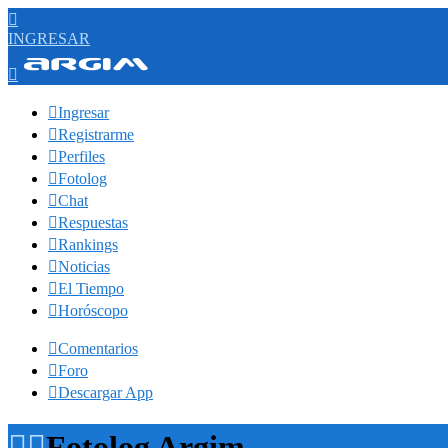

INGRESAR


Ingresar

Registrarme

Perfiles

Fotolog

Chat

Respuestas

Rankings

Noticias

El Tiempo

Horóscopo

Comentarios

Foro

Descargar App


Fotolog Argim