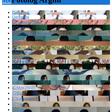
Davegrhol
Davegrhol
3

Ariannys Torres
4

Ysaa
2

Viviana Natali Coronel
15

Ysaa
Cvril
Cvril
Alexis Myers
Davegrhol
Davegrhol
6

Ysaa
6

Povc1995
9

Ysaa
And
4

Mere2604!!
7

Ysaa
7

Ezmeraalda
6

Ysaa
5

Ysaa