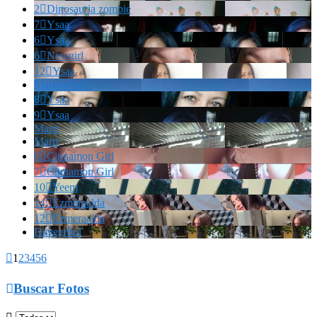
2

Dinosauria zombie
7

Ysaa
6

Ysaa
6

Newgirl
12

Ysaa
Marianella!!!
8

Ysaa
9

Ysaa
Marrr
Marrr
6

Cinnamon Girl
7

Cinnamon Girl
10

Yeem
14

Ezmeraalda
12

Ezmeraalda
Davegrhol

1
2
3
4
5
6

Buscar Fotos