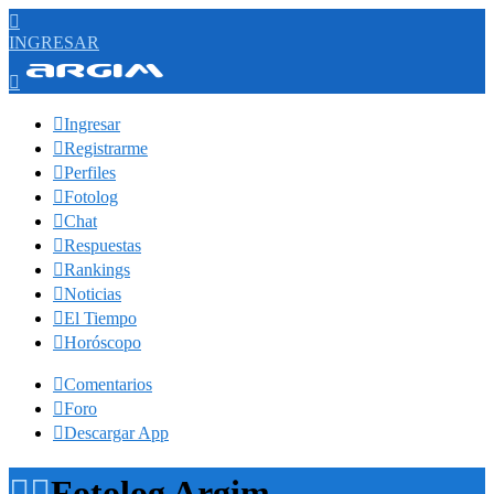

INGRESAR


Ingresar

Registrarme

Perfiles

Fotolog

Chat

Respuestas

Rankings

Noticias

El Tiempo

Horóscopo

Comentarios

Foro

Descargar App


Fotolog Argim