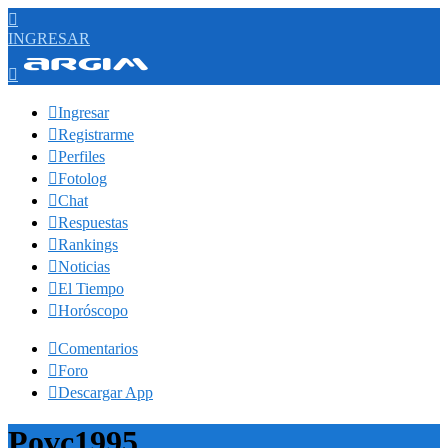

INGRESAR


Ingresar

Registrarme

Perfiles

Fotolog

Chat

Respuestas

Rankings

Noticias

El Tiempo

Horóscopo

Comentarios

Foro

Descargar App
Povc1995