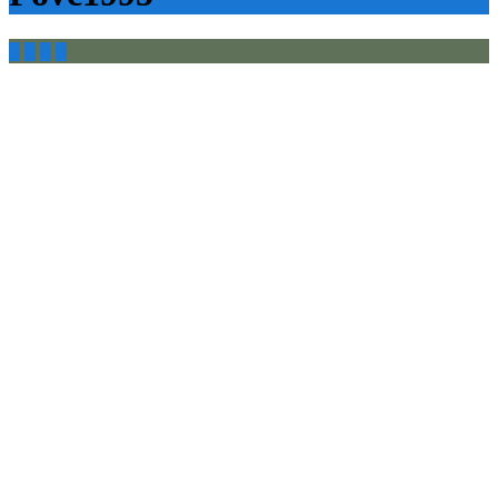



