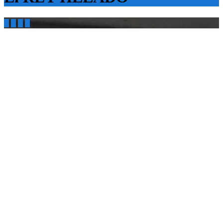



