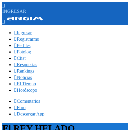

INGRESAR


Ingresar

Registrarme

Perfiles

Fotolog

Chat

Respuestas

Rankings

Noticias

El Tiempo

Horóscopo

Comentarios

Foro

Descargar App
El REY HELADO