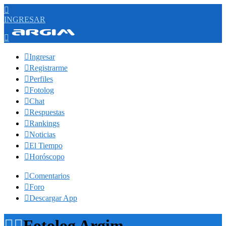

INGRESAR


Ingresar

Registrarme

Perfiles

Fotolog

Chat

Respuestas

Rankings

Noticias

El Tiempo

Horóscopo

Comentarios

Foro

Descargar App


Fotolog Argim