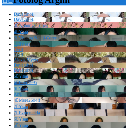
Davegrhol
Davegrhol
3

Ariannys Torres
4

Ysaa
2

Viviana Natali Coronel
15

Ysaa
Cvril
Cvril
Alexis Myers
Davegrhol
Davegrhol
6

Ysaa
6

Povc1995
9

Ysaa
And
4

Mere2604!!
7

Ysaa
7

Ezmeraalda
6

Ysaa
5

Ysaa