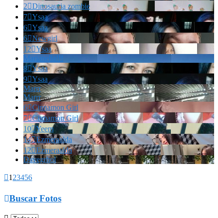
2

Dinosauria zombie
7

Ysaa
6

Ysaa
6

Newgirl
12

Ysaa
Marianella!!!
8

Ysaa
9

Ysaa
Marrr
Marrr
6

Cinnamon Girl
7

Cinnamon Girl
10

Yeem
14

Ezmeraalda
12

Ezmeraalda
Davegrhol

1
2
3
4
5
6

Buscar Fotos