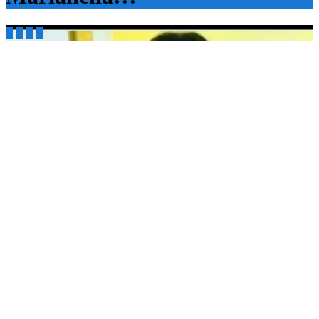



