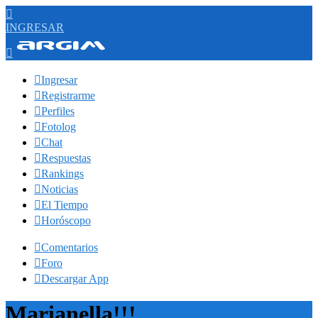

INGRESAR


Ingresar

Registrarme

Perfiles

Fotolog

Chat

Respuestas

Rankings

Noticias

El Tiempo

Horóscopo

Comentarios

Foro

Descargar App
Marianella!!!