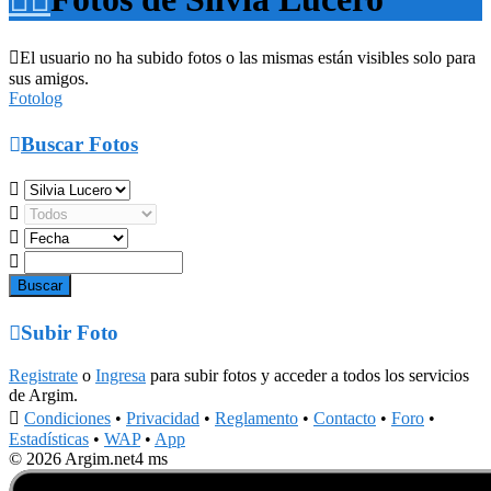

El usuario no ha subido fotos o las mismas están visibles solo para
sus amigos.
Fotolog

Buscar Fotos





Subir Foto
Registrate
o
Ingresa
para subir fotos y acceder a todos los servicios
de Argim.

Condiciones
•
Privacidad
•
Reglamento
•
Contacto
•
Foro
•
Estadísticas
•
WAP
•
App
© 2026 Argim.net
4 ms