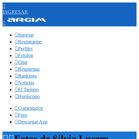

INGRESAR


Ingresar

Registrarme

Perfiles

Fotolog

Chat

Respuestas

Rankings

Noticias

El Tiempo

Horóscopo

Comentarios

Foro

Descargar App


Fotos de Silvia Lucero