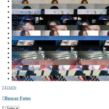
6

Ysaa
5

Ysaa
2

Dinosauria zombie
7

Ysaa
6

Ysaa
6

Newgirl
12

Ysaa
Marianella!!!
8

Ysaa
9

Ysaa
Marrr
Marrr
6

Cinnamon Girl
7

Cinnamon Girl
10

Yeem
14

Ezmeraalda

1
2
3
4
5
6

Buscar Fotos
