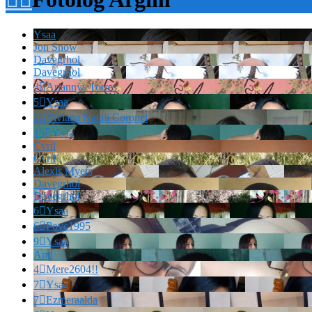
Ysaa
Jon Snow
Davegrhol
Davegrhol
3

Ariannys Torres
5

Ysaa
2

Viviana Natali Coronel
15

Ysaa
Cvril
Cvril
Alexis Myers
Davegrhol
Davegrhol
6

Ysaa
6

Povc1995
9

Ysaa
And
4

Mere2604!!
7

Ysaa
7

Ezmeraalda