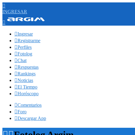

INGRESAR


Ingresar

Registrarme

Perfiles

Fotolog

Chat

Respuestas

Rankings

Noticias

El Tiempo

Horóscopo

Comentarios

Foro

Descargar App


Fotolog Argim