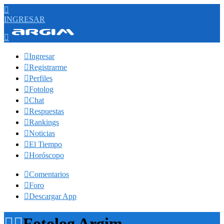

INGRESAR


Ingresar

Registrarme

Perfiles

Fotolog

Chat

Respuestas

Rankings

Noticias

El Tiempo

Horóscopo

Comentarios

Foro

Descargar App


Fotolog Argim