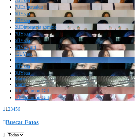
7

Ysaa
7

Ezmeraalda
6

Ysaa
5

Ysaa
2

Dinosauria zombie
7

Ysaa
6

Ysaa
6

Newgirl
12

Ysaa
Marianella!!!
8

Ysaa
9

Ysaa
Marrr
Marrr
6

Cinnamon Girl
7

Cinnamon Girl

1
2
3
4
5
6

Buscar Fotos
