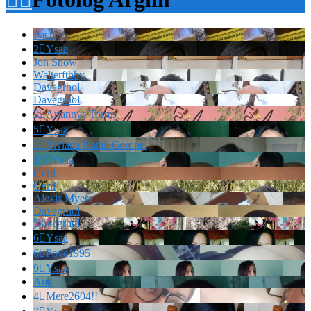
Pach
2

Ysaa
Jon Snow
Walterfthhy
Davegrhol
Davegrhol
3

Ariannys Torres
5

Ysaa
2

Viviana Natali Coronel
15

Ysaa
Cvril
Cvril
Alexis Myers
Davegrhol
Davegrhol
6

Ysaa
6

Povc1995
9

Ysaa
And
4

Mere2604!!