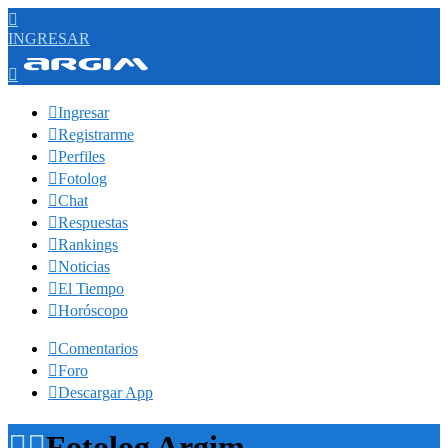

INGRESAR


Ingresar

Registrarme

Perfiles

Fotolog

Chat

Respuestas

Rankings

Noticias

El Tiempo

Horóscopo

Comentarios

Foro

Descargar App


Fotolog Argim