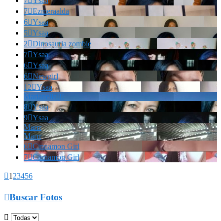
7

Ysaa
7

Ezmeraalda
6

Ysaa
5

Ysaa
2

Dinosauria zombie
7

Ysaa
6

Ysaa
6

Newgirl
12

Ysaa
Marianella!!!
8

Ysaa
9

Ysaa
Marrr
Marrr
6

Cinnamon Girl
7

Cinnamon Girl

1
2
3
4
5
6

Buscar Fotos
