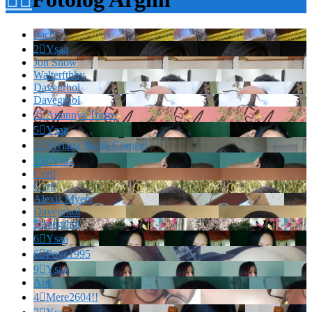
Pach
2

Ysaa
Jon Snow
Walterfthhy
Davegrhol
Davegrhol
3

Ariannys Torres
5

Ysaa
2

Viviana Natali Coronel
15

Ysaa
Cvril
Cvril
Alexis Myers
Davegrhol
Davegrhol
6

Ysaa
6

Povc1995
9

Ysaa
And
4

Mere2604!!