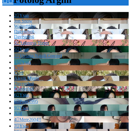
2

Ysaa
Jon Snow
Walterfthhy
Davegrhol
Davegrhol
3

Ariannys Torres
5

Ysaa
2

Viviana Natali Coronel
15

Ysaa
Cvril
Cvril
Alexis Myers
Davegrhol
Davegrhol
6

Ysaa
6

Povc1995
9

Ysaa
And
4

Mere2604!!
7

Ysaa