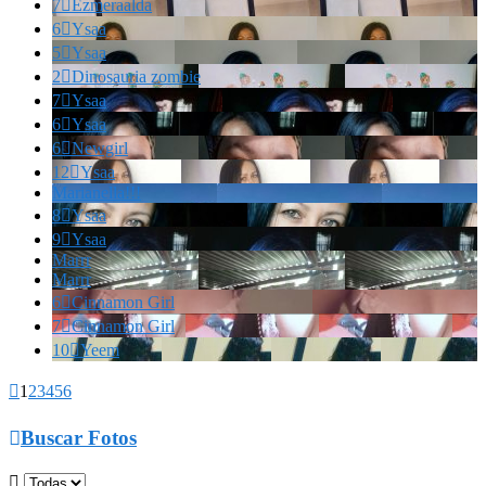
7

Ezmeraalda
6

Ysaa
5

Ysaa
2

Dinosauria zombie
7

Ysaa
6

Ysaa
6

Newgirl
12

Ysaa
Marianella!!!
8

Ysaa
9

Ysaa
Marrr
Marrr
6

Cinnamon Girl
7

Cinnamon Girl
10

Yeem

1
2
3
4
5
6

Buscar Fotos
