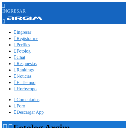

INGRESAR


Ingresar

Registrarme

Perfiles

Fotolog

Chat

Respuestas

Rankings

Noticias

El Tiempo

Horóscopo

Comentarios

Foro

Descargar App


Fotolog Argim