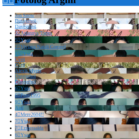
Jon Snow
Davegrhol
Davegrhol
3

Ariannys Torres
5

Ysaa
2

Viviana Natali Coronel
15

Ysaa
Cvril
Cvril
Alexis Myers
Davegrhol
Davegrhol
6

Ysaa
6

Povc1995
9

Ysaa
And
4

Mere2604!!
7

Ysaa
7

Ezmeraalda
6

Ysaa