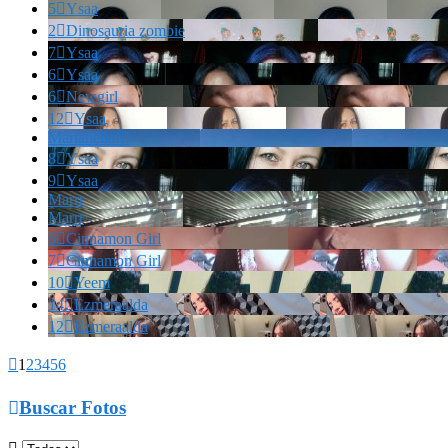
5

Ysaa
2

Dinosauria zombie
7

Ysaa
6

Ysaa
6

Newgirl
12

Ysaa
Marianella!!!
8

Ysaa
9

Ysaa
Marrr
Marrr
6

Cinnamon Girl
7

Cinnamon Girl
10

Yeem
14

Ezmeraalda
12

Ezmeraalda

1
2
3
4
5
6

Buscar Fotos