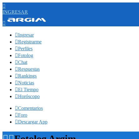

INGRESAR


Ingresar

Registrarme

Perfiles

Fotolog

Chat

Respuestas

Rankings

Noticias

El Tiempo

Horóscopo

Comentarios

Foro

Descargar App


Fotolog Argim