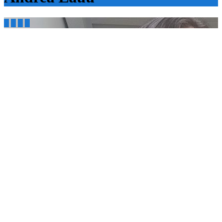



