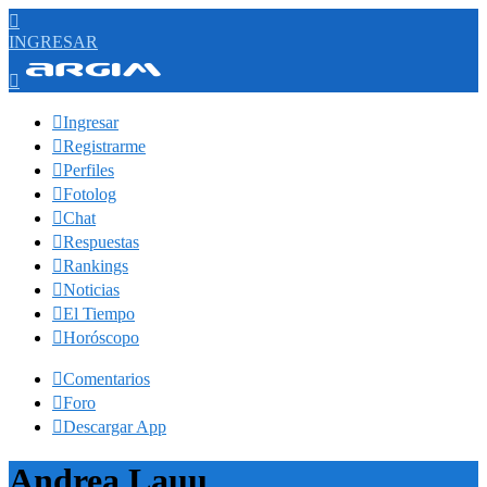

INGRESAR


Ingresar

Registrarme

Perfiles

Fotolog

Chat

Respuestas

Rankings

Noticias

El Tiempo

Horóscopo

Comentarios

Foro

Descargar App
Andrea Lauu