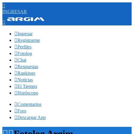

INGRESAR


Ingresar

Registrarme

Perfiles

Fotolog

Chat

Respuestas

Rankings

Noticias

El Tiempo

Horóscopo

Comentarios

Foro

Descargar App


Fotolog Argim