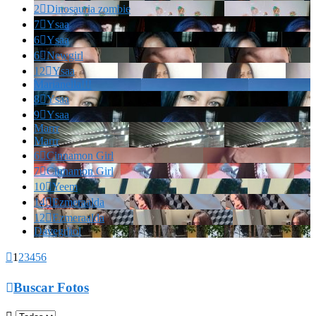
2

Dinosauria zombie
7

Ysaa
6

Ysaa
6

Newgirl
12

Ysaa
Marianella!!!
8

Ysaa
9

Ysaa
Marrr
Marrr
6

Cinnamon Girl
7

Cinnamon Girl
10

Yeem
14

Ezmeraalda
12

Ezmeraalda
Davegrhol

1
2
3
4
5
6

Buscar Fotos