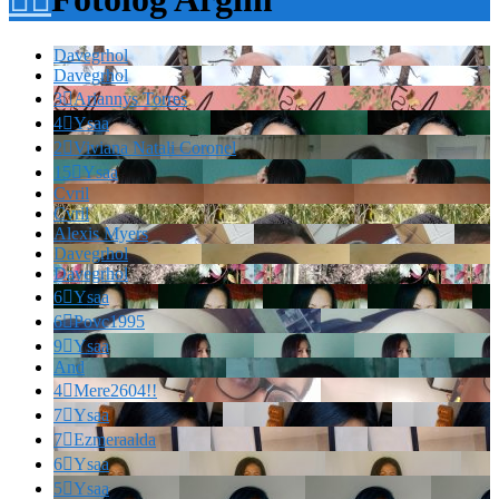
Davegrhol
Davegrhol
3

Ariannys Torres
4

Ysaa
2

Viviana Natali Coronel
15

Ysaa
Cvril
Cvril
Alexis Myers
Davegrhol
Davegrhol
6

Ysaa
6

Povc1995
9

Ysaa
And
4

Mere2604!!
7

Ysaa
7

Ezmeraalda
6

Ysaa
5

Ysaa