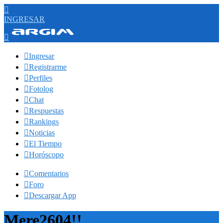

INGRESAR


Ingresar

Registrarme

Perfiles

Fotolog

Chat

Respuestas

Rankings

Noticias

El Tiempo

Horóscopo

Comentarios

Foro

Descargar App
Mere2604!!