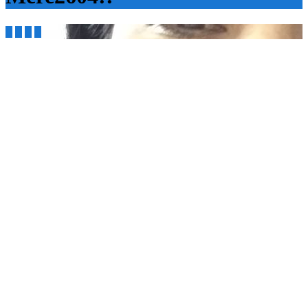



