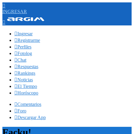

INGRESAR


Ingresar

Registrarme

Perfiles

Fotolog

Chat

Respuestas

Rankings

Noticias

El Tiempo

Horóscopo

Comentarios

Foro

Descargar App
Facku!