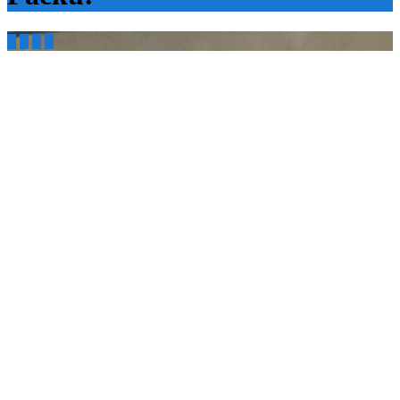



