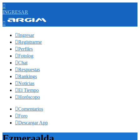

INGRESAR


Ingresar

Registrarme

Perfiles

Fotolog

Chat

Respuestas

Rankings

Noticias

El Tiempo

Horóscopo

Comentarios

Foro

Descargar App
Ezmeraalda