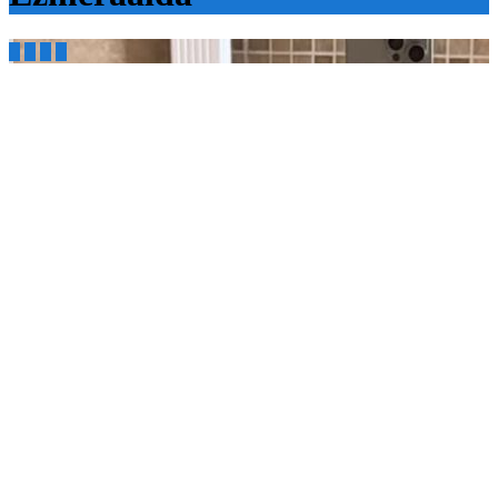



