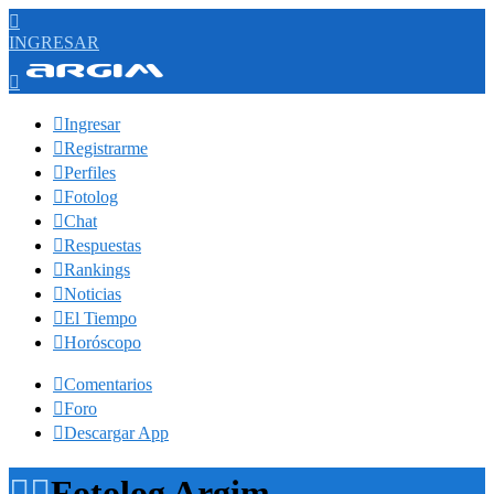

INGRESAR


Ingresar

Registrarme

Perfiles

Fotolog

Chat

Respuestas

Rankings

Noticias

El Tiempo

Horóscopo

Comentarios

Foro

Descargar App


Fotolog Argim