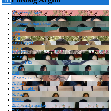
3

Ariannys Torres
3

Ysaa
2

Viviana Natali Coronel
14

Ysaa
Cvril
Cvril
Alexis Myers
Davegrhol
Davegrhol
6

Ysaa
6

Povc1995
8

Ysaa
And
4

Mere2604!!
7

Ysaa
7

Ezmeraalda
6

Ysaa
5

Ysaa
2

Dinosauria zombie
7

Ysaa