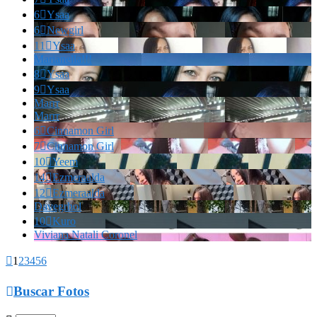
6

Ysaa
6

Newgirl
11

Ysaa
Marianella!!!
8

Ysaa
9

Ysaa
Marrr
Marrr
6

Cinnamon Girl
7

Cinnamon Girl
10

Yeem
14

Ezmeraalda
12

Ezmeraalda
Davegrhol
10

Kuro
Viviana Natali Coronel

1
2
3
4
5
6

Buscar Fotos