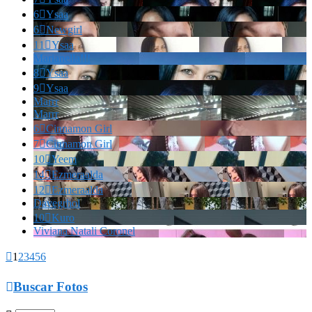
6

Ysaa
6

Newgirl
11

Ysaa
Marianella!!!
8

Ysaa
9

Ysaa
Marrr
Marrr
6

Cinnamon Girl
7

Cinnamon Girl
10

Yeem
14

Ezmeraalda
12

Ezmeraalda
Davegrhol
10

Kuro
Viviana Natali Coronel

1
2
3
4
5
6

Buscar Fotos