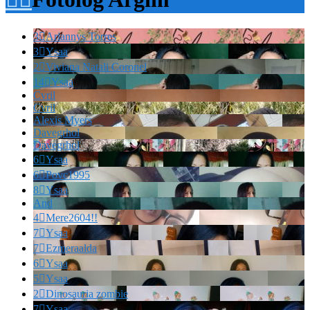
3

Ariannys Torres
3

Ysaa
2

Viviana Natali Coronel
14

Ysaa
Cvril
Cvril
Alexis Myers
Davegrhol
Davegrhol
6

Ysaa
6

Povc1995
8

Ysaa
And
4

Mere2604!!
7

Ysaa
7

Ezmeraalda
6

Ysaa
5

Ysaa
2

Dinosauria zombie
7

Ysaa