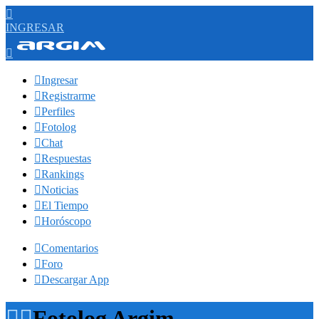

INGRESAR


Ingresar

Registrarme

Perfiles

Fotolog

Chat

Respuestas

Rankings

Noticias

El Tiempo

Horóscopo

Comentarios

Foro

Descargar App


Fotolog Argim