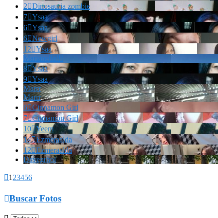
2

Dinosauria zombie
7

Ysaa
6

Ysaa
6

Newgirl
12

Ysaa
Marianella!!!
8

Ysaa
9

Ysaa
Marrr
Marrr
6

Cinnamon Girl
7

Cinnamon Girl
10

Yeem
14

Ezmeraalda
12

Ezmeraalda
Davegrhol

1
2
3
4
5
6

Buscar Fotos