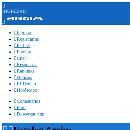

INGRESAR


Ingresar

Registrarme

Perfiles

Fotolog

Chat

Respuestas

Rankings

Noticias

El Tiempo

Horóscopo

Comentarios

Foro

Descargar App


Fotolog Argim