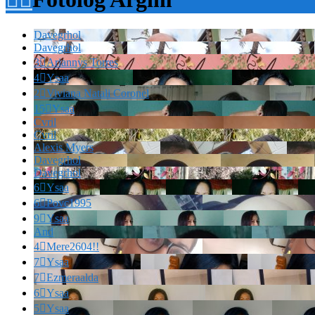
Davegrhol
Davegrhol
3

Ariannys Torres
4

Ysaa
2

Viviana Natali Coronel
15

Ysaa
Cvril
Cvril
Alexis Myers
Davegrhol
Davegrhol
6

Ysaa
6

Povc1995
9

Ysaa
And
4

Mere2604!!
7

Ysaa
7

Ezmeraalda
6

Ysaa
5

Ysaa