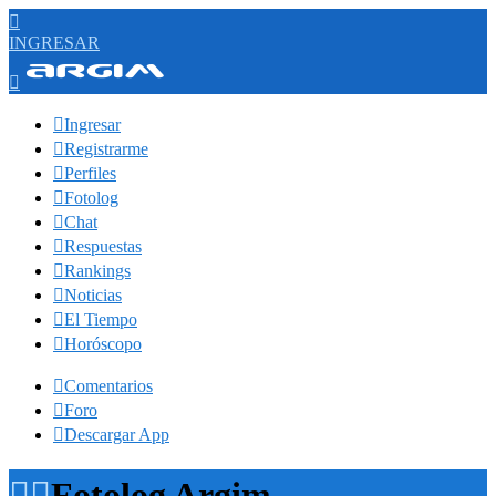

INGRESAR


Ingresar

Registrarme

Perfiles

Fotolog

Chat

Respuestas

Rankings

Noticias

El Tiempo

Horóscopo

Comentarios

Foro

Descargar App


Fotolog Argim