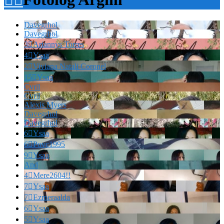
Davegrhol
Davegrhol
3

Ariannys Torres
4

Ysaa
2

Viviana Natali Coronel
15

Ysaa
Cvril
Cvril
Alexis Myers
Davegrhol
Davegrhol
6

Ysaa
6

Povc1995
9

Ysaa
And
4

Mere2604!!
7

Ysaa
7

Ezmeraalda
6

Ysaa
5

Ysaa