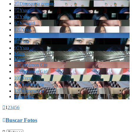
2

Dinosauria zombie
7

Ysaa
6

Ysaa
6

Newgirl
12

Ysaa
Marianella!!!
8

Ysaa
9

Ysaa
Marrr
Marrr
6

Cinnamon Girl
7

Cinnamon Girl
10

Yeem
14

Ezmeraalda
12

Ezmeraalda
Davegrhol

1
2
3
4
5
6

Buscar Fotos