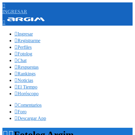

INGRESAR


Ingresar

Registrarme

Perfiles

Fotolog

Chat

Respuestas

Rankings

Noticias

El Tiempo

Horóscopo

Comentarios

Foro

Descargar App


Fotolog Argim