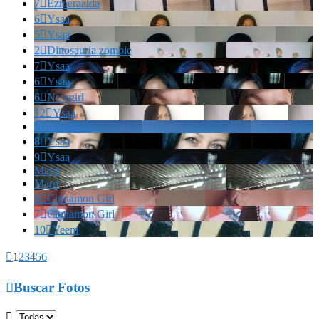
7

Ezmeraalda
6

Ysaa
5

Ysaa
2

Dinosauria zombie
7

Ysaa
6

Ysaa
6

Newgirl
12

Ysaa
Marianella!!!
8

Ysaa
9

Ysaa
Marrr
Marrr
6

Cinnamon Girl
7

Cinnamon Girl
10

Yeem

1
2
3
4
5
6

Buscar Fotos
