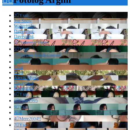
2

Ysaa
Jon Snow
Walterfthhy
Davegrhol
Davegrhol
3

Ariannys Torres
5

Ysaa
2

Viviana Natali Coronel
15

Ysaa
Cvril
Cvril
Alexis Myers
Davegrhol
Davegrhol
6

Ysaa
6

Povc1995
9

Ysaa
And
4

Mere2604!!
7

Ysaa