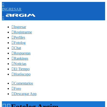

INGRESAR


Ingresar

Registrarme

Perfiles

Fotolog

Chat

Respuestas

Rankings

Noticias

El Tiempo

Horóscopo

Comentarios

Foro

Descargar App


Fotolog Argim