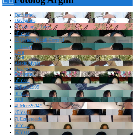
Davegrhol
Davegrhol
3

Ariannys Torres
4

Ysaa
2

Viviana Natali Coronel
15

Ysaa
Cvril
Cvril
Alexis Myers
Davegrhol
Davegrhol
6

Ysaa
6

Povc1995
9

Ysaa
And
4

Mere2604!!
7

Ysaa
7

Ezmeraalda
6

Ysaa
5

Ysaa