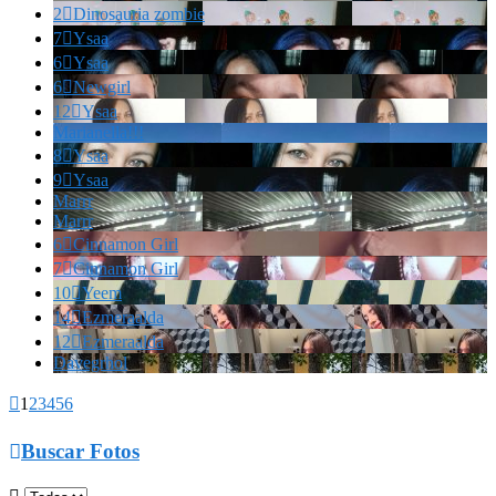
2

Dinosauria zombie
7

Ysaa
6

Ysaa
6

Newgirl
12

Ysaa
Marianella!!!
8

Ysaa
9

Ysaa
Marrr
Marrr
6

Cinnamon Girl
7

Cinnamon Girl
10

Yeem
14

Ezmeraalda
12

Ezmeraalda
Davegrhol

1
2
3
4
5
6

Buscar Fotos