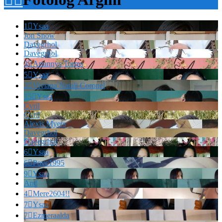
1

Ysaa
Jon Snow
Davegrhol
Davegrhol
3

Ariannys Torres
5

Ysaa
2

Viviana Natali Coronel
15

Ysaa
Cvril
Cvril
Alexis Myers
Davegrhol
Davegrhol
6

Ysaa
6

Povc1995
9

Ysaa
And
4

Mere2604!!
7

Ysaa
7

Ezmeraalda