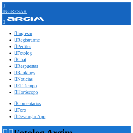

INGRESAR


Ingresar

Registrarme

Perfiles

Fotolog

Chat

Respuestas

Rankings

Noticias

El Tiempo

Horóscopo

Comentarios

Foro

Descargar App


Fotolog Argim