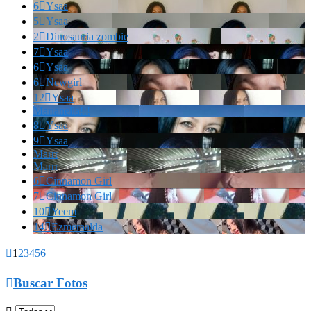
6

Ysaa
5

Ysaa
2

Dinosauria zombie
7

Ysaa
6

Ysaa
6

Newgirl
12

Ysaa
Marianella!!!
8

Ysaa
9

Ysaa
Marrr
Marrr
6

Cinnamon Girl
7

Cinnamon Girl
10

Yeem
14

Ezmeraalda

1
2
3
4
5
6

Buscar Fotos