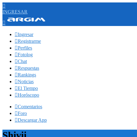

INGRESAR


Ingresar

Registrarme

Perfiles

Fotolog

Chat

Respuestas

Rankings

Noticias

El Tiempo

Horóscopo

Comentarios

Foro

Descargar App
Shivii