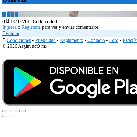





0
19/07/2011
Co0n ro0o0
Ingresa
o
Registrate
para ver y enviar comentarios

Fotolog

Condiciones
•
Privacidad
•
Reglamento
•
Contacto
•
Foro
•
Estadís
© 2026 Argim.net
3 ms