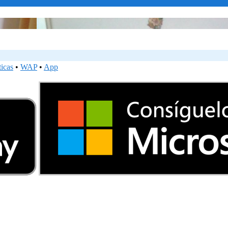
ticas
•
WAP
•
App