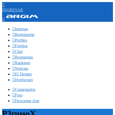

INGRESAR


Ingresar

Registrarme

Perfiles

Fotolog

Chat

Respuestas

Rankings

Noticias

El Tiempo

Horóscopo

Comentarios

Foro

Descargar App
P3russoX