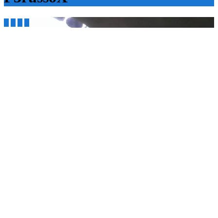



