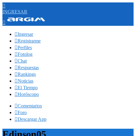

INGRESAR


Ingresar

Registrarme

Perfiles

Fotolog

Chat

Respuestas

Rankings

Noticias

El Tiempo

Horóscopo

Comentarios

Foro

Descargar App
Edinson05