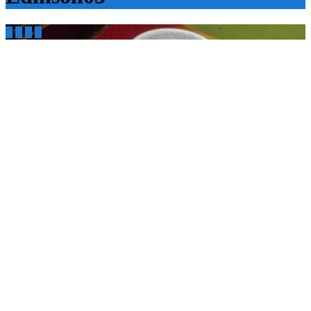



