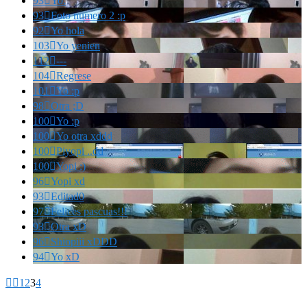
93

Yo.
93

Foto numero 2 :p
92

Yo hola
103

Yo yenien
112

---
104

Regrese
101

Yo :p
98

Otra ;D
100

Yo :p
100

Yo otra xddd
100

Piyopi ..dd
100

Yopi :)
96

Yopi xd
93

Editad0
97

Felices pascuas!!!
93

Otra xD
96

Shiopiii xDDD
94

Yo xD


1
2
3
4