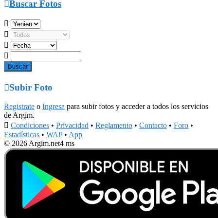

Buscar Fotos





Subir Foto
Registrate
o
Ingresa
para subir fotos y acceder a todos los servicios
de Argim.

Condiciones
•
Privacidad
•
Reglamento
•
Contacto
•
Foro
•
Estadísticas
•
WAP
•
App
© 2026 Argim.net
4 ms