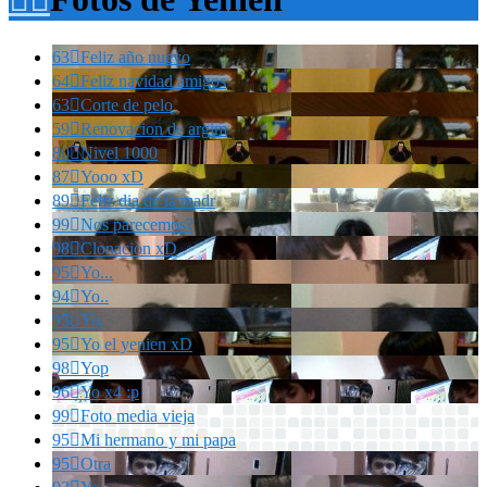
63

Feliz año nuevo
64

Feliz navidad amigos
63

Corte de pelo
59

Renovacion de argim
80

Nivel 1000
87

Yooo xD
89

Feliz dia de la madr
99

Nos parecemos?
98

Clonacion xD
95

Yo...
94

Yo..
95

Yo.
95

Yo el yenien xD
98

Yop
96

Yo x4 :p
99

Foto media vieja
95

Mi hermano y mi papa
95

Otra