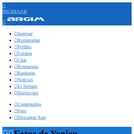

INGRESAR


Ingresar

Registrarme

Perfiles

Fotolog

Chat

Respuestas

Rankings

Noticias

El Tiempo

Horóscopo

Comentarios

Foro

Descargar App


Fotos de Yenien