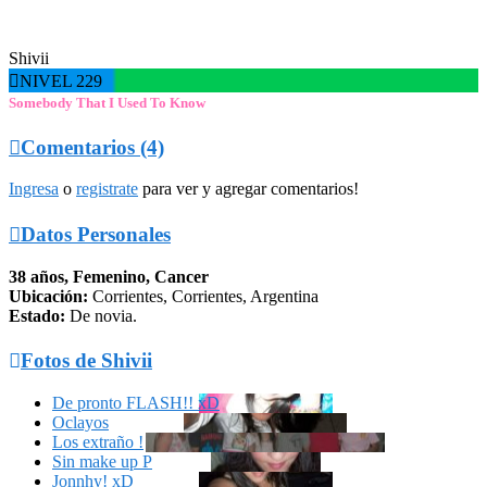
Shivii

NIVEL 229
Somebody That I Used To Know

Comentarios (4)
Ingresa
o
registrate
para ver y agregar comentarios!

Datos Personales
38 años, Femenino, Cancer
Ubicación:
Corrientes, Corrientes, Argentina
Estado:
De novia.

Fotos de Shivii
De pronto FLASH!! xD
Oclayos
Los extraño !
Sin make up P
Jonnhy! xD