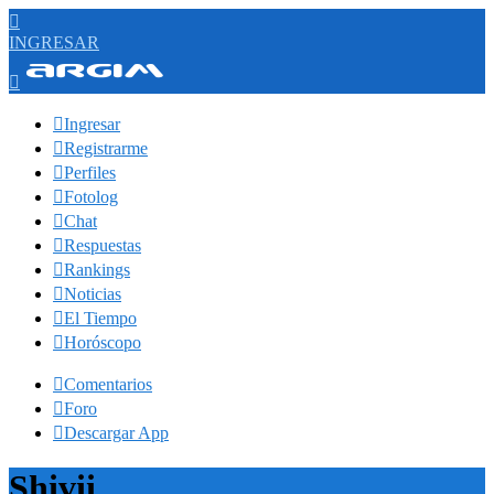

INGRESAR


Ingresar

Registrarme

Perfiles

Fotolog

Chat

Respuestas

Rankings

Noticias

El Tiempo

Horóscopo

Comentarios

Foro

Descargar App
Shivii