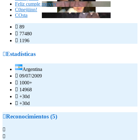
Feliz cumple meryyy
C0nejiiinn!
COsta

89

77480

1196

Estadísticas
Argentina

09/07/2009

1000+

14968

+30d

+30d

Reconocimientos (5)

