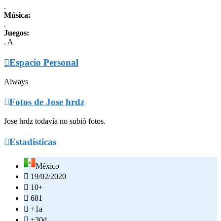
.
Música:
.
Juegos:
. A

Espacio Personal
Always

Fotos de Jose hrdz
Jose hrdz todavía no subió fotos.

Estadísticas
México

19/02/2020

10+

681

+1a

+30d