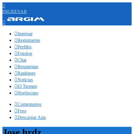

INGRESAR


Ingresar

Registrarme

Perfiles

Fotolog

Chat

Respuestas

Rankings

Noticias

El Tiempo

Horóscopo

Comentarios

Foro

Descargar App
Jose hrdz