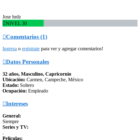
Jose hrdz

NIVEL 30

Comentarios (1)
Ingresa
o
registrate
para ver y agregar comentarios!

Datos Personales
32 años, Masculino, Capricornio
Ubicación:
Carmen, Campeche, México
Estado:
Soltero
Ocupación:
Empleado

Intereses
General:
Siempre
Series y TV:
.
Películas: