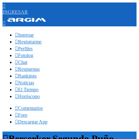

INGRESAR


Ingresar

Registrarme

Perfiles

Fotolog

Chat

Respuestas

Rankings

Noticias

El Tiempo

Horóscopo

Comentarios

Foro

Descargar App

Berserker Segundo Puño