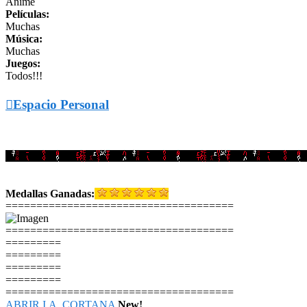
Anime
Películas:
Muchas
Música:
Muchas
Juegos:
Todos!!!

Espacio Personal
_______________________________________________________
Medallas Ganadas:
=====================================
=====================================
=========
=========
=========
=========
=====================================
ABRIR I.A. CORTANA
New!