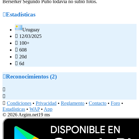
Berserker Segundo Puño todavía no subió fotos.

Estadísticas
Uruguay

12/03/2025

100+

608

20d

6d

Reconocimientos (2)



Condiciones
•
Privacidad
•
Reglamento
•
Contacto
•
Foro
•
Estadísticas
•
WAP
•
App
© 2026 Argim.net
19 ms