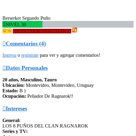
Berserker Segundo Puño

NIVEL 30
BERSERKER (SEGUNDO PUÑO)

Comentarios (4)
Ingresa
o
registrate
para ver y agregar comentarios!

Datos Personales
20 años, Masculino, Tauro
Ubicación:
Montevideo, Montevideo, Uruguay
Estado:
B )
Ocupación:
Peliador De Ragnarok!!

Intereses
General:
LOS 8 PUÑOS DEL CLAN RAGNAROK
Series y TV: