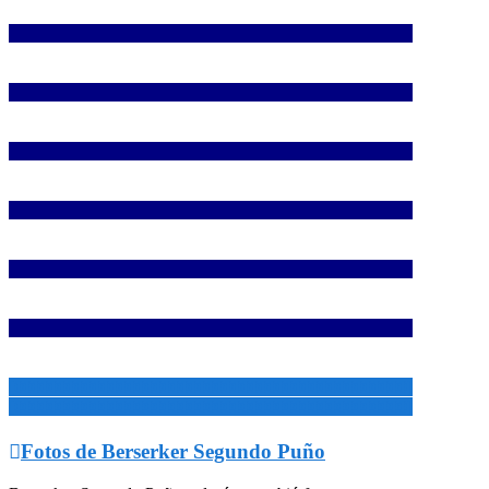
[000000000000000000000000000000000000000000000]
[000000000000000000000000000000000000000000000]
[000000000000000000000000000000000000000000000]
[000000000000000000000000000000000000000000000]
[000000000000000000000000000000000000000000000]
[000000000000000000000000000000000000000000000]
[000000000000000000000000000000000000000000000]
[000000000000000000000000000000000000000000000]

Fotos de Berserker Segundo Puño