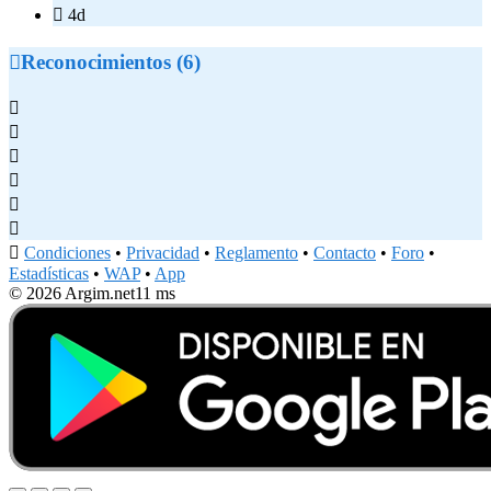

4d

Reconocimientos (6)







Condiciones
•
Privacidad
•
Reglamento
•
Contacto
•
Foro
•
Estadísticas
•
WAP
•
App
© 2026 Argim.net
11 ms