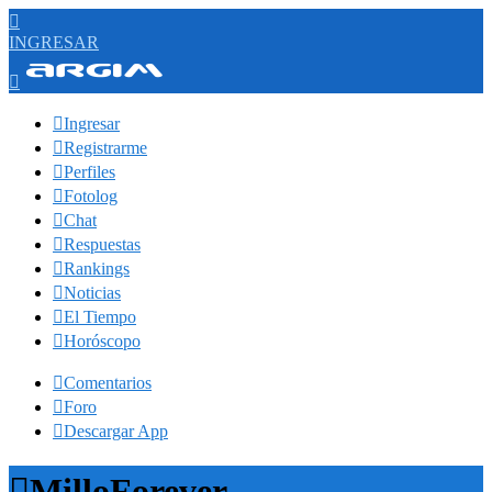

INGRESAR


Ingresar

Registrarme

Perfiles

Fotolog

Chat

Respuestas

Rankings

Noticias

El Tiempo

Horóscopo

Comentarios

Foro

Descargar App

MilloForever