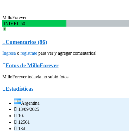
MilloForever

NIVEL 50

Comentarios (86)
Ingresa
o
registrate
para ver y agregar comentarios!

Fotos de MilloForever
MilloForever todavía no subió fotos.

Estadísticas
Argentina

13/09/2025

10-

12561

13d