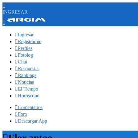

INGRESAR


Ingresar

Registrarme

Perfiles

Fotolog

Chat

Respuestas

Rankings

Noticias

El Tiempo

Horóscopo

Comentarios

Foro

Descargar App

Flor antoo