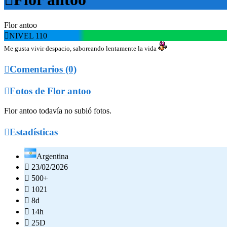
Flor antoo

NIVEL 110
Me gusta vivir despacio, saboreando lentamente la vida

Comentarios (0)

Fotos de Flor antoo
Flor antoo todavía no subió fotos.

Estadísticas
Argentina

23/02/2026

500+

1021

8d

14h

25D