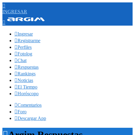

INGRESAR


Ingresar

Registrarme

Perfiles

Fotolog

Chat

Respuestas

Rankings

Noticias

El Tiempo

Horóscopo

Comentarios

Foro

Descargar App

Argim Respuestas