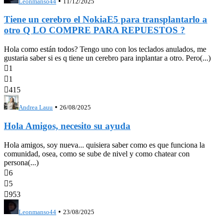
•
Leonmanso44
11/12/2025
Tiene un cerebro el NokiaE5 para transplantarlo a
otro Q LO COMPRE PARA REPUESTOS ?
Hola como están todos? Tengo uno con los teclados anulados, me
gustaria saber si es q tiene un cerebro para inplantar a otro. Pero(...)

1

1

415
•
Andrea Lauu
26/08/2025
Hola Amigos, necesito su ayuda
Hola amigos, soy nueva... quisiera saber como es que funciona la
comunidad, osea, como se sube de nivel y como chatear con
persona(...)

6

5

953
•
Leonmanso44
23/08/2025