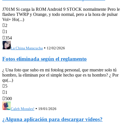
J701M Si carga la ROM Android 9 STOCK normalmente Pero le
flasheo TWRP y Orange, y todo normal, pero a la hora de pulsar
Vol+ Ho(...)

2

1

354
•
La China Maracucha
12/02/2026
Fotos eliminada según el reglamento
¿ Una foto que subo en mi fotolog personal, que muestre solo tú
hombro, la eliminan por el simple hecho que es tu hombro? ¿ Por
qu(...)

5

1

500
•
Caleb Morales!
19/01/2026
¿Alguna aplicación para descargar videos?