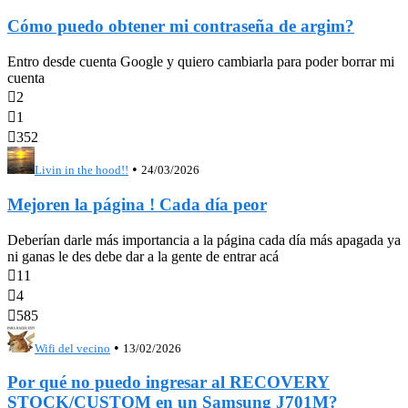
Cómo puedo obtener mi contraseña de argim?
Entro desde cuenta Google y quiero cambiarla para poder borrar mi
cuenta

2

1

352
•
Livin in the hood!!
24/03/2026
Mejoren la página ! Cada día peor
Deberían darle más importancia a la página cada día más apagada ya
ni ganas le des debe dar a la gente de entrar acá

11

4

585
•
Wifi del vecino
13/02/2026
Por qué no puedo ingresar al RECOVERY
STOCK/CUSTOM en un Samsung J701M?