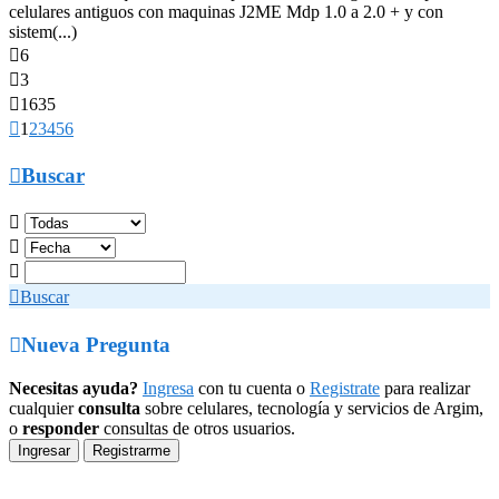
celulares antiguos con maquinas J2ME Mdp 1.0 a 2.0 + y con
sistem(...)

6

3

1635

1
2
3
4
5
6

Buscar




Buscar

Nueva Pregunta
Necesitas ayuda?
Ingresa
con tu cuenta o
Registrate
para realizar
cualquier
consulta
sobre celulares, tecnología y servicios de Argim,
o
responder
consultas de otros usuarios.
Ingresar
Registrarme