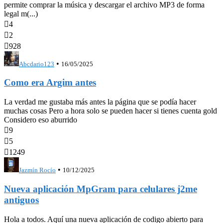
permite comprar la música y descargar el archivo MP3 de forma
legal m(...)

4

2

928
•
Abcdario123
16/05/2025
Como era Argim antes
La verdad me gustaba más antes la página que se podía hacer
muchas cosas Pero a hora solo se pueden hacer si tienes cuenta gold
Considero eso aburrido

9

5

1249
•
Jazmín Rocío
10/12/2025
Nueva aplicación MpGram para celulares j2me
antiguos
Hola a todos. Aquí una nueva aplicación de codigo abierto para