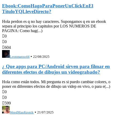
Ebook:ComoHagoParaPonerUnClickEnEl
TituloYQLleveDirecto?
Hola perdon es q no hay caracteres. Supongamos q en un ebook
separa al principio los capitulos por LOS NUMEROS DE
PAGINA: Como hag(...)

0

0

604
•
Leonmanso44
22/08/2025
¿ Que apps para PC/Android sirven para filmar en
diferentes efectos de dibujos un videograbado?
Hola como están todos. Mi pregunta es si puedo cambiar colores, o
poner en diferentes efectos de dibujo un videp en vivo, o para e(...)

0

0

599
•
WeedManKronik
21/07/2025