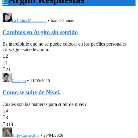
•
La China Maracucha
hace 20 horas
Cambios en Argim sin sentido
Es increibklle que no se puede colocar en los perfiles pérsonales
Gifs. Que sucede ahora.

2

1

21
•
Cherepo
11/05/2026
Como se sube de Nivel.
Cuales son las maneras para subir de nivel?

4

3

318
•
KirbyCachetitos
29/04/2026