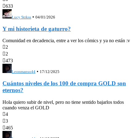

633
•
Lucy Strkss
04/01/2026
Y mi historieta de gaturro?
Comunidad en decadencia, entre a ver los cómics y ya no están :v

2

2

473
•
Leonmanso44
17/12/2025
Cuántos niveles de los 100 de compra GOLD son
eternos?
Hola quiero subir de nivel, pero no tiene sentido bajarlos todos
cuando venza el GOLD

4

3

465