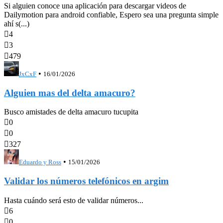
Si alguien conoce una aplicación para descargar videos de
Dailymotion para android confiable, Espero sea una pregunta simple
ahí s(...)

4

3

479
•
JxCxF
16/01/2026
Alguien mas del delta amacuro?
Busco amistades de delta amacuro tucupita

0

0

327
•
Eduardo y Ross
15/01/2026
Validar los números telefónicos en argim
Hasta cuándo será esto de validar números...

6

0