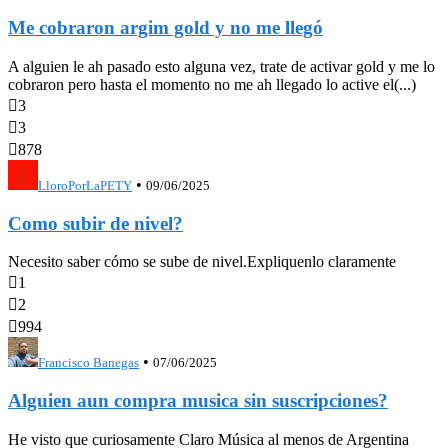
Me cobraron argim gold y no me llegó
A alguien le ah pasado esto alguna vez, trate de activar gold y me lo
cobraron pero hasta el momento no me ah llegado lo active el(...)

3

3

878
•
LloroPorLaPETY
09/06/2025
Como subir de nivel?
Necesito saber cómo se sube de nivel.Expliquenlo claramente

1

2

994
•
Francisco Banegas
07/06/2025
Alguien aun compra musica sin suscripciones?
He visto que curiosamente Claro Música al menos de Argentina