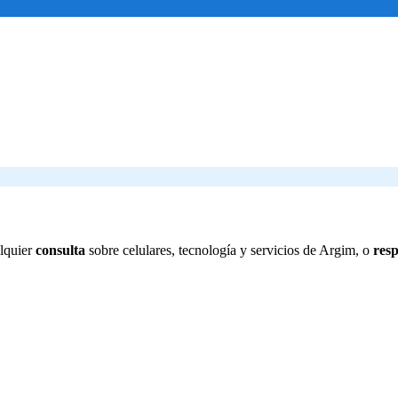
alquier
consulta
sobre celulares, tecnología y servicios de Argim, o
res