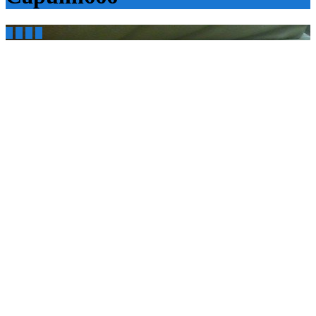



