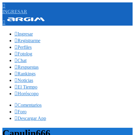

INGRESAR


Ingresar

Registrarme

Perfiles

Fotolog

Chat

Respuestas

Rankings

Noticias

El Tiempo

Horóscopo

Comentarios

Foro

Descargar App
Capulin666